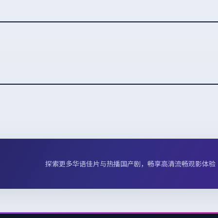
沉默的真相·南方调查线
118K
⭐
8.7
117K
⭐
7.7
112K
⭐
9.0
精品推荐
国语配音
精品推荐
热门
AS
热门
JP
热门
AS
热门
76:09
99:23
茶卡盐湖倒影
海街日记镰
52:37
99:16
巴塞罗那高迪之谜
110K
⭐
6.3
110K
⭐
8.2
105K
⭐
8.5
国语配音
高分佳作
热门排行
KR
CN
CN
探索更多华语佳片与热播国产剧，畅享高清流畅观影体验